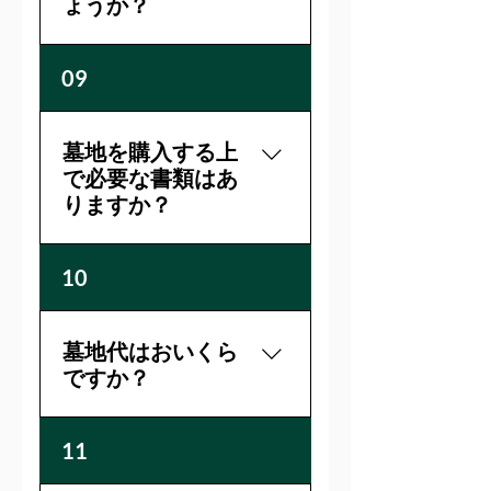
ょうか？
いいえ、明光寺墓地での法
09
要はすべて明光寺のご住職
が責任をもって執り行って
おりますので、他のお寺さ
墓地を購入する上
んはご遠慮いただいており
で必要な書類はあ
ます。
りますか？
1，申込書一式（お渡ししま
10
す） 2，住民票（本籍地記
載） の2点が必要です。
墓地代はおいくら
ですか？
一般墓の区画は1聖地あたり
11
80万円です。