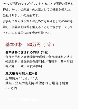
そ40％程度のサイズダウンをすることで石碑の価格を
抑え、かつ、従来通りのお墓としての機能を備えた、
当社オリジナルのお墓です。
お参りに来られる方々のためにも墓碑としての存在を
示し​、供花やお線香を備えることもできます。そして
もちろん家族単位の納骨が可能です。
基本価格：
80
万円（2名）
基本価格に含まれる内容（2名）
永代使用料／永代護持管理料／永代読経料／過去
帳記載料／開眼納骨法要料金／石碑料／基本彫刻
料​／施工一式／永代清掃料
最大納骨可能人数4名
追加費用11万円／1人
​戒名・法名の彫刻を希望される場合は別途
6.6万円
本堂にて毎朝お勤め