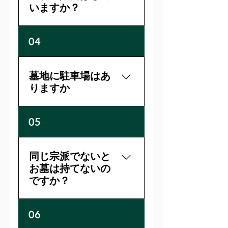
天正4年（1576年）に浅井長
いますか？
政の従弟にあたる了善（井
口五郎俊政）によって創建
はい、通常時季は休憩所内
04
されたと伝えられていま
でシキミを無人販売してい
す。近世初期には、堀内道
ます。盆・彼岸時は、色花
場、柳原道場とも呼ばれた
のご用意も多少しておりま
墓地に駐車場はあ
ました。慶長年間に現在の
す。（シキミ：1束350円、
りますか
場所にに移り、明光寺とな
色花：1束600円）
りました。 第14代住職の浅
田良秀は明治期に京都府議
はい、御座います。墓地か
05
会議員をつとめました。 立
ら歩いて2分位の場所に専用
命館大学総長の末川博は同
の駐車場をご用意していま
寺の門徒でありました。
す（2台分）。台数が多くあ
同じ宗派でないと
りませんので、できるだけ
お墓は持てないの
公共交通機関をご利用いた
ですか？
だく事を推奨いたします。
自転車・バイクは墓地内の
一般墓は浄土真宗の方のみ
06
休憩所横に十分なスペース
となりますが、門徒（檀
がありますのでそこに停め