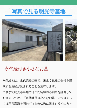
写真で見る明光寺墓地
永代経付き小さなお墓
永代経とは、永代読経の略で、末永く仏様のお得を讃
嘆するお経が読まれることを意味します。
​これまで明光寺墓地ではご門徒様のみ利用を許可して
おりましたが、「永代経付き小さなお墓」につきまし
ては宗旨宗派を問わず（在来仏教に限る）多くの方々