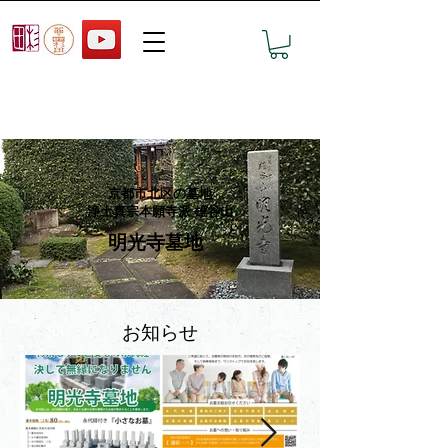
おすすめ墓地の見学予約
京都市北区の墓地
浄土真宗本願寺派 雄谷山
​明光寺墓地
お知らせ