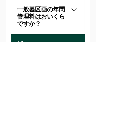
一般墓区画の年間
管理料はおいくら
ですか？
明光寺の門徒（檀家）は５
12
千円で、門徒（檀家）以外
の方は1万円です（いずれも
消費税込）。 尚、永代供養
永代供養墓はあり
墓をお求めの場合は、年間
ますか？
管理料は不要です。
はい、御座います。詳細は
13
このページの永代経付き小
さなお墓をご参照くださ
い。
永代供養墓の基本
価格以外に追加で
必要な費用はあり
ますか？