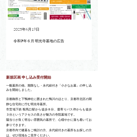
2025年6月19日
令和7年６月 明光寺墓地の広告
新規区画 申し込み受付開始
一般墓所の他、期限なし・永代経付き「小さなお墓」の申し込
みを開始しました。
京都御所と下鴨神社に囲まれた鴨川のほとり、京都市北区の閑
静な住宅街に佇む明光寺墓所。
市営地下鉄 鞍馬口駅から徒歩８分、最寄りバス停からも徒歩
３分というアクセスの良さが魅力の寺院墓地です。
陽当りが良く明るい雰囲気の墓所で、心穏やかに落ち着いてお
参りできます。
京都市内で建墓をご検討の方、永代経付きの墓所をお探しの方
は、ぜひ現地をご見学ください
。