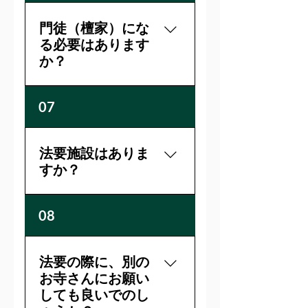
家）になるかどうかは問い
ていただけます。
ません。永代供養墓の場合
門徒（檀家）にな
は在来仏教であれば宗派を
る必要はあります
問わずお求めいただけま
か？
す。
いいえ、門徒（檀家）にな
07
らないとお墓を持てないと
いうことは御座いません。
法要施設はありま
すか？
墓地から徒歩10分くらいの
08
場所に明光寺本堂がござい
ますので、そちらで執り行
う事が出来ます。会食は不
法要の際に、別の
可。
お寺さんにお願い
しても良いでのし