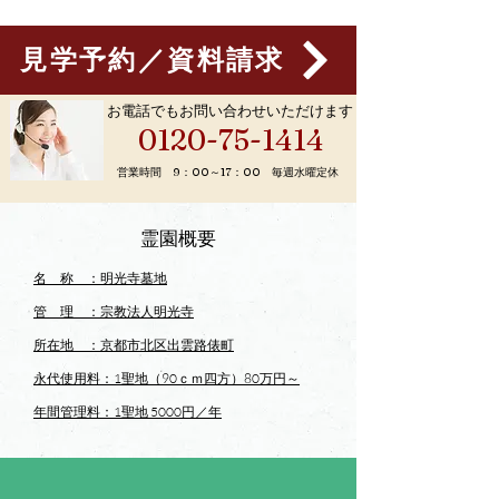
見学予約／資料請求
お電話でもお問い合わせいただけます
0120-75-1414
営業時間 9：00～17：00 毎週水曜定休
霊園概要
名 称 ：明光寺墓地
​管 理 ：宗教法人明光寺
所在地 ：京都市北区出雲路俵町
永代使用料：1聖地（90ｃｍ四方）80万円～
年間管理料：1聖地 5000円／年