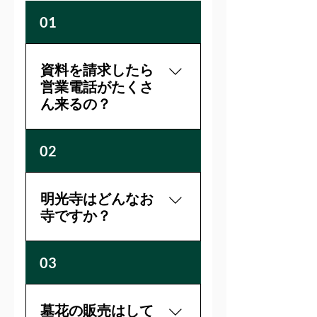
01
資料を請求したら
営業電話がたくさ
ん来るの？
資料の到着確認のためご連
02
絡を差し上げることがあり
ますが、執拗な営業電話は
いたしませんのでご安心く
明光寺はどんなお
ださい。
寺ですか？
明光寺は浄土真宗本願寺派
03
のお寺です。山号（さんご
う）は雄谷山（ゆうこくさ
ん）。本尊は阿弥陀如来。
墓花の販売はして