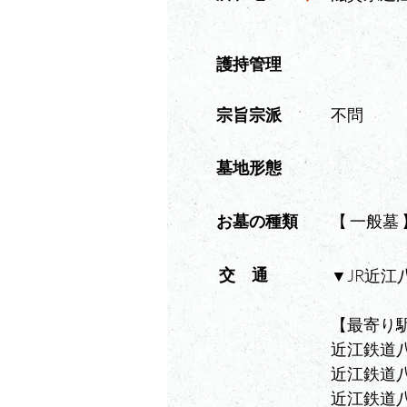
​護持管理
​宗旨宗派
不問
墓地形態
​お墓の種類
【 一般墓 
交 通
▼JR近江
【最寄り
近江鉄道八
近江鉄道八
近江鉄道八