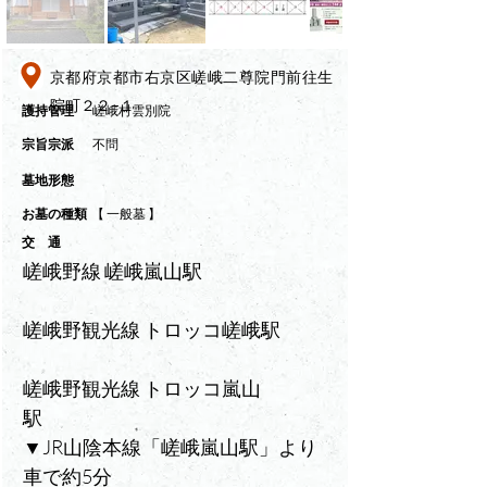
京都府京都市右京区嵯峨二尊院門前往生
院町２２−１
​護持管理
嵯峨村雲別院
​宗旨宗派
不問
墓地形態
​お墓の種類
【 一般墓 】
交 通
嵯峨野線 嵯峨嵐山駅
嵯峨野観光線 トロッコ嵯峨駅
嵯峨野観光線 トロッコ嵐山
駅　　　　
▼JR山陰本線「嵯峨嵐山駅」より
車で約5分