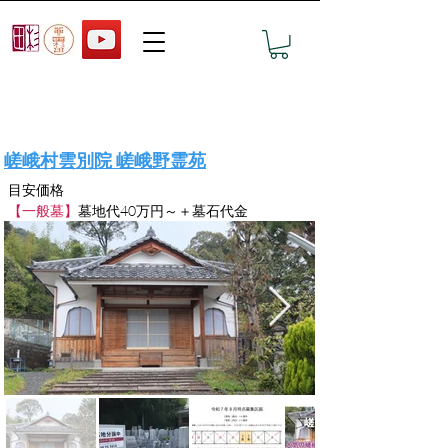
おすすめ墓地の見学予約
嵯峨村雲別院 嵯峨野霊苑
目安価格
【一般墓】
墓地代40万円～＋墓石代金　