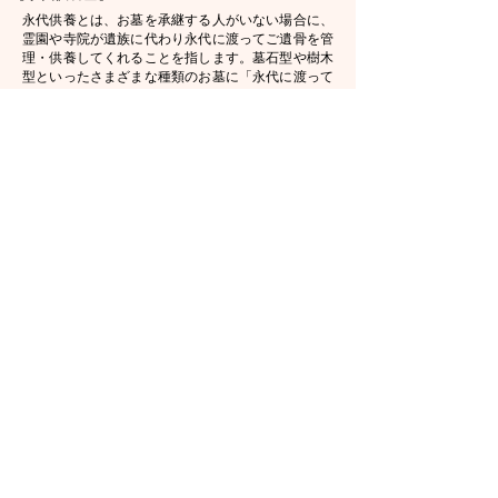
永代供養とは、お墓を承継する人がいない場合に、
霊園や寺院が遺族に代わり永代に渡ってご遺骨を管
理・供養してくれることを指します。墓石型や樹木
型といったさまざまな種類のお墓に「永代に渡って
供養をする」というサービスが付いたお墓だといえ
ます。少子化や高齢化が進んだ現在では、子どもや
家族への負担を減らしたいという考えから、承継者
がいても永代供養墓を選ぶケースが増えてきていま
す。
【樹木葬】
樹木葬とは、墓石を建てず、樹木や花を墓標として
埋葬するお墓のことを指します。埋葬方法はさまざ
まで、ご遺骨を最初から土に埋葬するタイプや、粉
骨して骨壺に納め個別埋葬するタイプ、一定期間経
過後に合祀するタイプなどがあります。永代供養付
きが一般的なので、埋葬後の管理やメンテナンスを
個人で行う必要がないのもメリットの一つです。樹
木葬は、民営霊園や寺院のほか、近年では都立霊園
などの公営霊園でも導入され、人気が高まっていま
す。