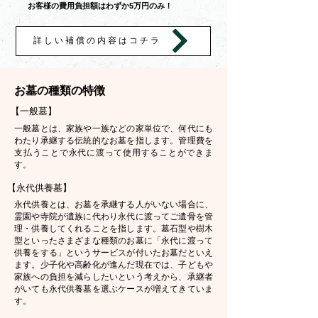
お客様の費用負担額はわずか5万円のみ！
詳しい補償の内容はコチラ
お墓の種類の特徴
【一般墓】
一般墓とは、家族や一族などの家単位で、何代にも
わたり承継する伝統的なお墓を指します。管理費を
支払うことで永代に渡って使用することができま
す。
【永代供養墓】
永代供養とは、お墓を承継する人がいない場合に、
霊園や寺院が遺族に代わり永代に渡ってご遺骨を管
理・供養してくれることを指します。墓石型や樹木
型といったさまざまな種類のお墓に「永代に渡って
供養をする」というサービスが付いたお墓だといえ
ます。少子化や高齢化が進んだ現在では、子どもや
家族への負担を減らしたいという考えから、承継者
がいても永代供養墓を選ぶケースが増えてきていま
す。