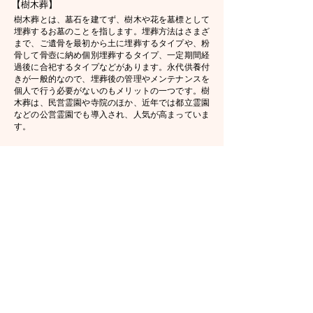
【樹木葬】
樹木葬とは、墓石を建てず、樹木や花を墓標として
埋葬するお墓のことを指します。埋葬方法はさまざ
まで、ご遺骨を最初から土に埋葬するタイプや、粉
骨して骨壺に納め個別埋葬するタイプ、一定期間経
過後に合祀するタイプなどがあります。永代供養付
きが一般的なので、埋葬後の管理やメンテナンスを
個人で行う必要がないのもメリットの一つです。樹
木葬は、民営霊園や寺院のほか、近年では都立霊園
などの公営霊園でも導入され、人気が高まっていま
す。