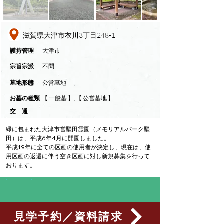
滋賀県大津市衣川3丁目248-1
​護持管理
大津市
​宗旨宗派
不問
墓地形態
公営墓地
​お墓の種類
【 一般墓 】, 【 公営墓地 】
交 通
緑に包まれた大津市営堅田霊園（メモリアルパーク堅
田）は、平成6年4月に開園しました。
平成19年に全ての区画の使用者が決定し、現在は、使
用区画の返還に伴う空き区画に対し新規募集を行って
おります。
見学予約／資料請求