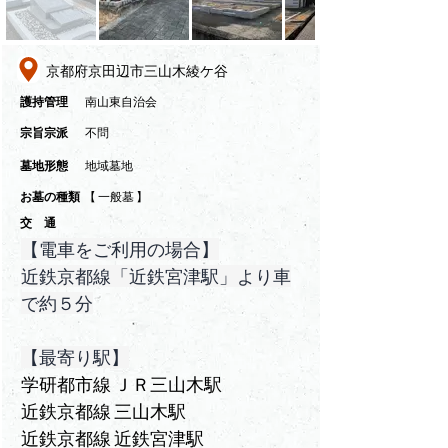
京都府京田辺市三山木綾ケ谷
​護持管理
南山東自治会
​宗旨宗派
不問
墓地形態
地域墓地
​お墓の種類
【 一般墓 】
交 通
【電車をご利用の場合】
近鉄京都線「近鉄宮津駅」より車
で約５分
【最寄り駅】
学研都市線 ＪＲ三山木駅
近鉄京都線 三山木駅
近鉄京都線 近鉄宮津駅