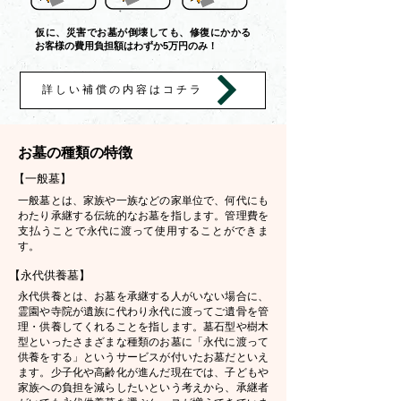
仮に、災害でお墓が倒壊しても、修復にかかる
お客様の費用負担額はわずか5万円のみ！
詳しい補償の内容はコチラ
お墓の種類の特徴
【一般墓】
一般墓とは、家族や一族などの家単位で、何代にも
わたり承継する伝統的なお墓を指します。管理費を
支払うことで永代に渡って使用することができま
す。
【永代供養墓】
永代供養とは、お墓を承継する人がいない場合に、
霊園や寺院が遺族に代わり永代に渡ってご遺骨を管
理・供養してくれることを指します。墓石型や樹木
型といったさまざまな種類のお墓に「永代に渡って
供養をする」というサービスが付いたお墓だといえ
ます。少子化や高齢化が進んだ現在では、子どもや
家族への負担を減らしたいという考えから、承継者