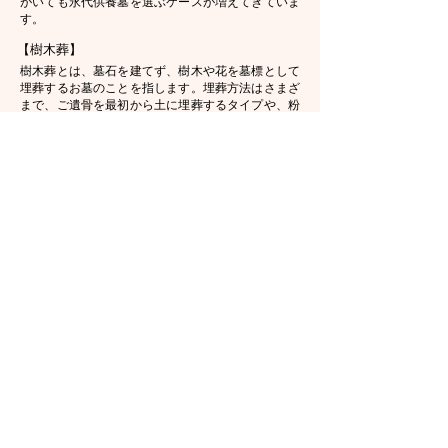
がいても永代供養墓を選ぶケースが増えてきていま
す。
【樹木葬】
樹木葬とは、墓石を建てず、樹木や花を墓標として
埋葬するお墓のことを指します。埋葬方法はさまざ
まで、ご遺骨を最初から土に埋葬するタイプや、粉
骨して骨壺に納め個別埋葬するタイプ、一定期間経
過後に合祀するタイプなどがあります。永代供養付
きが一般的なので、埋葬後の管理やメンテナンスを
個人で行う必要がないのもメリットの一つです。樹
木葬は、民営霊園や寺院のほか、近年では都立霊園
などの公営霊園でも導入され、人気が高まっていま
す。