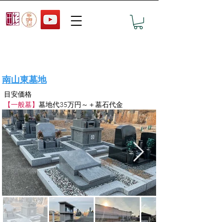
おすすめ墓地の見学予約
南山東墓地
目安価格
【一般墓】
墓地代35万円～＋墓石代金　