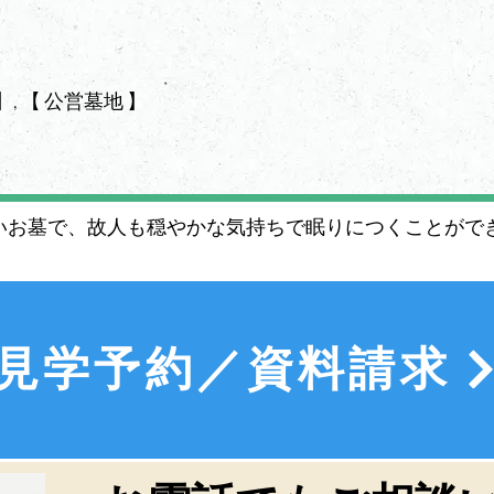
】, 【 公営墓地 】
いお墓で、故人も穏やかな気持ちで眠りにつくことがで
見学予約／資料請求