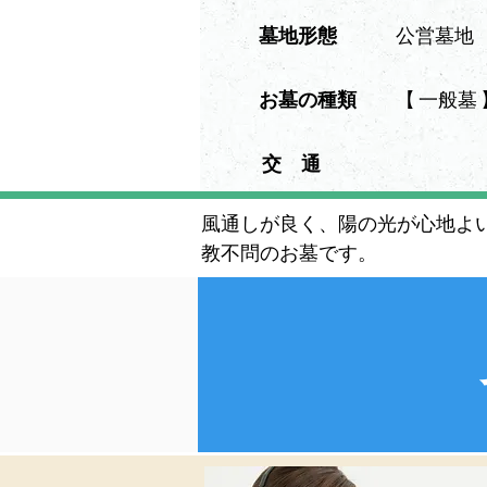
墓地形態
公営墓地
​お墓の種類
【 一般墓 
交 通
風通しが良く、陽の光が心地よ
教不問のお墓です。