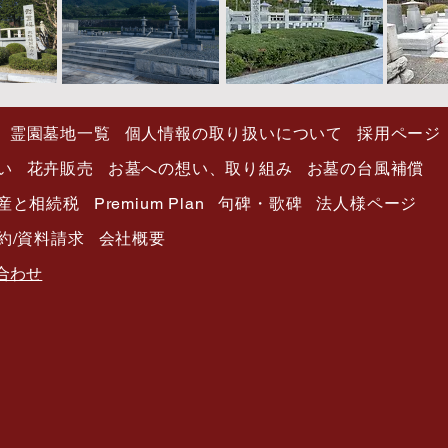
霊園墓地一覧
個人情報の取り扱いについて
採用ページ
い
花卉販売
お墓への想い、取り組み
お墓の台風補償
産と相続税
Premium Plan
句碑・歌碑
法人様ページ
約/資料請求
会社概要
い合わせ