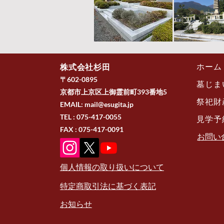
株式会社杉田
ホーム
〒602-0895
墓じま
京都市上京区上御霊前町393番地5
祭祀財
EMAIL:
mail@esugita.jp
TEL : 075-417-0055
見学予
FAX : 075-417-0091
​お問
個人情報の取り扱いについて
特定商取引法に基づく表記
お知らせ