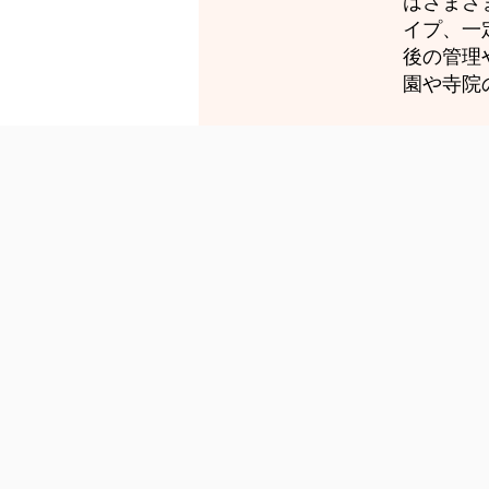
はさまざ
イプ、一
後の管理
園や寺院