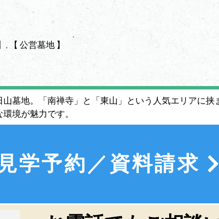
】, 【 公営墓地 】
日山墓地。「南禅寺」と「東山」という人気エリアに挟ま
な環境が魅力です。
見学予約／資料請求