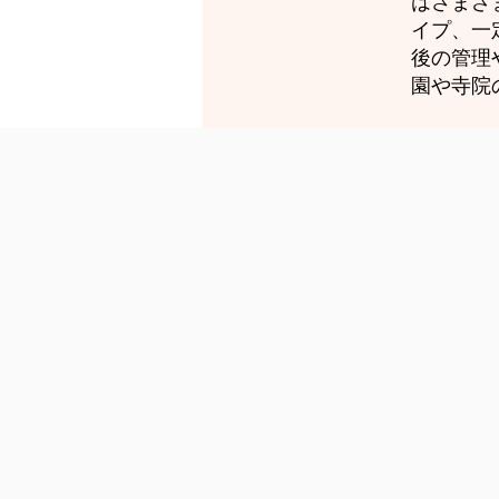
はさまざ
イプ、一
後の管理
園や寺院