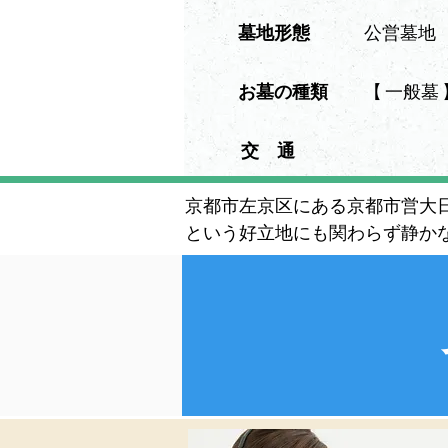
墓地形態
公営墓地
​お墓の種類
【 一般墓 
交 通
京都市左京区にある京都市営大
という好立地にも関わらず静か