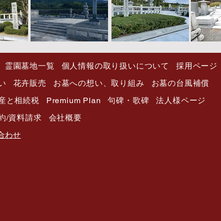
霊園墓地一覧
個人情報の取り扱いについて
採用ページ
い
花卉販売
お墓への想い、取り組み
お墓の台風補償
産と相続税
Premium Plan
句碑・歌碑
法人様ページ
約/資料請求
会社概要
い合わせ