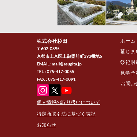
株式会社杉田
ホーム
〒602-0895
墓じま
京都市上京区上御霊前町393番地5
祭祀財
EMAIL:
mail@esugita.jp
TEL : 075-417-0055
見学予
FAX : 075-417-0091
​お問
個人情報の取り扱いについて
特定商取引法に基づく表記
お知らせ