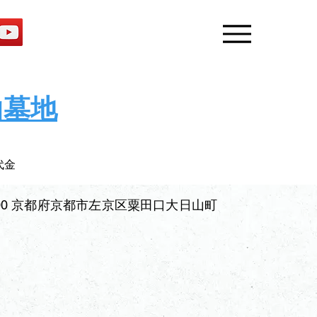
おすすめ墓地の見学予約
Menu
山墓地
代金　　
0000 京都府京都市左京区粟田口大日山町