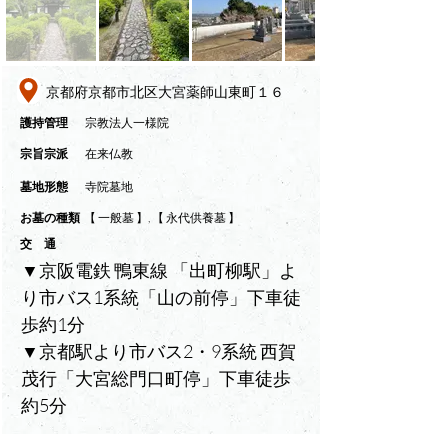
京都府京都市北区大宮薬師山東町１６
​護持管理
宗教法人一様院
​宗旨宗派
在来仏教
墓地形態
寺院墓地
​お墓の種類
【 一般墓 】, 【 永代供養墓 】
交 通
▼京阪電鉄 鴨東線 「出町柳駅」よ
り市バス1系統「山の前停」下車徒
歩約1分
▼京都駅より市バス2・9系統 西賀
茂行「大宮総門口町停」下車徒歩
約5分