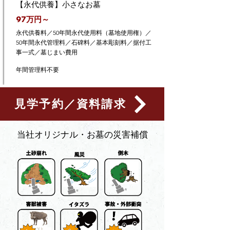
【永代供養】小さなお墓
97万円～
永代供養料／50年間永代使用料（墓地使用権）／
50年間永代管理料／石碑料／基本彫刻料／据付工
事一式／墓じまい費用
年間管理料不要
見学予約／資料請求
​当社オリジナル・お墓の災害補償