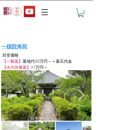
おすすめ墓地の見学予約
一様院寿苑
目安価格
【一般墓】
墓地代50万円～＋墓石代金　　
【永代供養墓】
97万円～