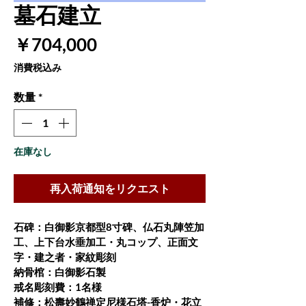
墓石建立
価
￥704,000
格
消費税込み
数量
*
在庫なし
再入荷通知をリクエスト
石碑：白御影京都型8寸碑、仏石丸陣笠加
工、上下台水垂加工・丸コップ、正面文
字・建之者・家紋彫刻
納骨棺：白御影石製
戒名彫刻費：1名様
補修：松壽妙鶴禅定尼様石塔-香炉・花立