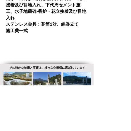
接着及び目地入れ、下代周セメント施
工、水子地蔵碑-香炉・花立接着及び目地
入れ
ステンレス金具：花筒1対、線香立て
施工費一式
その​確かな技術と実績は、様々な企業様に選ばれています
株式会社杉田